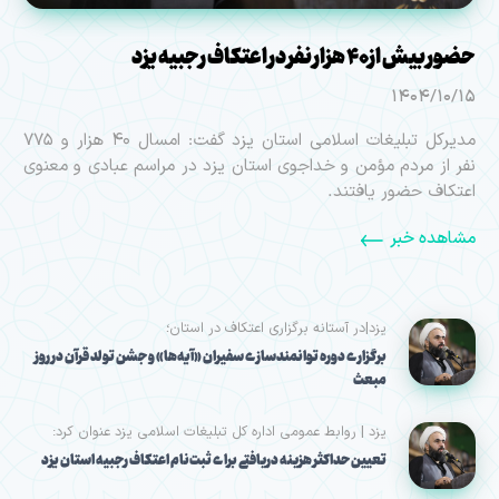
حضور بیش از ۴۰ هزار نفر در اعتکاف رجبیه یزد
1404/10/15
مدیرکل تبلیغات اسلامی استان یزد گفت: امسال ۴۰ هزار و ۷۷۵
نفر از مردم مؤمن و خداجوی استان یزد در مراسم عبادی و معنوی
اعتکاف حضور یافتند.
مشاهده خبر
یزد|در آستانه برگزاری اعتکاف در استان؛
برگزاری دوره توانمندسازی سفیران «آیه‌ها» و جشن تولد قرآن در روز
مبعث
یزد | روابط عمومی اداره کل تبلیغات اسلامی یزد عنوان کرد:
تعیین حداکثر هزینه دریافتی برای ثبت‌نام اعتکاف رجبیه استان یزد